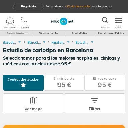
Regístrate
te regalamos
-5% de descuento
para tu compra
MI CUENTA
LLAMAR
BUSCAR
MENU
Especialidades
Videoconsulta
Chat Médico
Plan de salud Fidelity
Barcelona
Barcelona
Análisis Clínicos
Estudio de cariotipo
Estudio de cariotipo en Barcelona
Seleccionamos para ti los mejores hospitales, clínicas y
médicos con precios desde 95 €
El más barato
El más cercano
Centros destacados
95 €
95 €
Ver mapa
Filtros