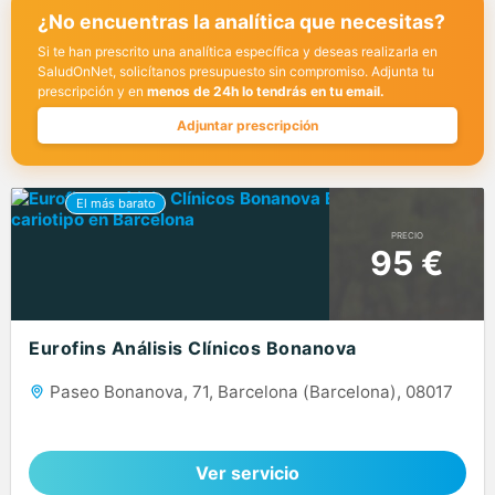
¿No encuentras la analítica que necesitas?
Si te han prescrito una analítica específica y deseas realizarla en
SaludOnNet, solicítanos presupuesto sin compromiso. Adjunta tu
prescripción y en
menos de 24h lo tendrás en tu email.
Adjuntar prescripción
PRECIO
95 €
Eurofins Análisis Clínicos Bonanova
Paseo Bonanova, 71, Barcelona (Barcelona), 08017
Ver servicio