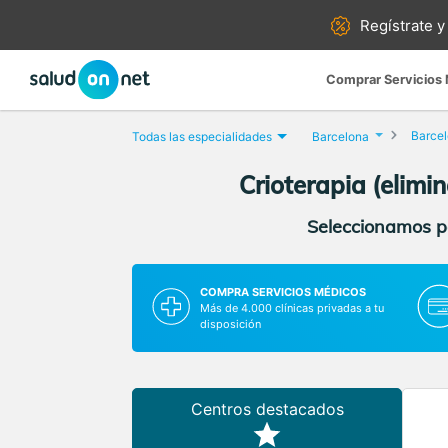
Regístrate y
Comprar Servicios
Barce
Todas las especialidades
Barcelona
Crioterapia (elimi
Seleccionamos pa
COMPRA SERVICIOS MÉDICOS
Más de 4.000 clínicas privadas a tu
disposición
Centros destacados