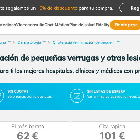
te regalamos
un
-5% de descuento
para tu compra
.
Reg
 Médicos
Videoconsulta
Chat Médico
Plan de salud Fidelity
Pierde peso
lona
Dermatología
Crioterapia (eliminación de pequeñas verrugas y otras lesiones)
nación de pequeñas verrugas y otras les
ra ti los mejores hospitales, clínicas y médicos con p
SIN CUOTAS
SIN LISTAS DE ESPERA
Solo pagas por lo que usas
Vas al médico cuando lo necesit
El más barato
Cita rápida
62 €
101 €