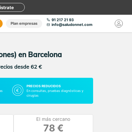
ístrate
91 217 21 93
Plan empresas
info@saludonnet.com
iones) en Barcelona
recios desde 62 €
PRECIOS REDUCIDOS
as
En consultas, pruebas diagnósticas y
cirugías
El más cercano
78 €