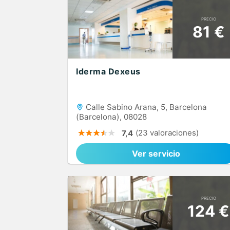
PRECIO
81 €
Iderma Dexeus
Calle Sabino Arana, 5, Barcelona
(Barcelona), 08028
(23 valoraciones)
7,4
Ver servicio
PRECIO
124 €