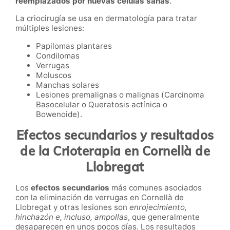
reemplazados por nuevas células sanas
.
La criocirugía se usa en dermatología para tratar
múltiples lesiones:
Papilomas plantares
Condilomas
Verrugas
Moluscos
Manchas solares
Lesiones premalignas o malignas (Carcinoma
Basocelular o Queratosis actínica o
Bowenoide).
Efectos secundarios y resultados
de la Crioterapia en
Cornellà de
Llobregat
Los
efectos secundarios
más comunes asociados
con la eliminación de verrugas
en
Cornellà de
Llobregat y otras lesiones
son
enrojecimiento,
hinchazón e, incluso, ampollas
, que generalmente
desaparecen en unos pocos días. Los resultados