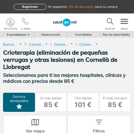
Regístrate
te regalamos
-5% de descuento
para tu compra
MI CUENTA
LLAMAR
BUSCAR
MENU
Especialidades
Videoconsulta
Chat Médico
Plan de salud Fidelity
Barcelona
Cornellà de Llobregat
Dermatología
Crioterapia (eliminación de pequeñas verrugas y otras lesiones)
Crioterapia (eliminación de pequeñas
verrugas y otras lesiones) en Cornellà de
Llobregat
Seleccionamos para ti los mejores hospitales, clínicas y
médicos con precios desde 85 €
Centros
El más barato
Cita rápida
El más cercano
destacados
85 €
101 €
85 €
Ver mapa
Filtros