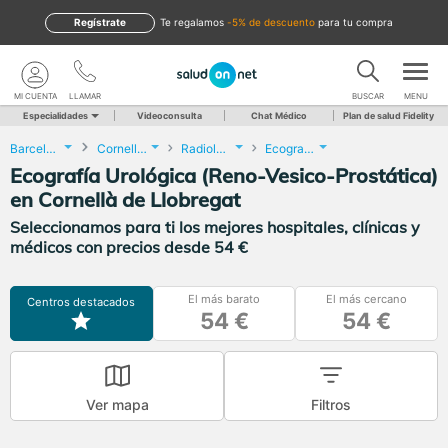
Regístrate
te regalamos
-5% de descuento
para tu compra
MI CUENTA
LLAMAR
BUSCAR
MENU
Especialidades
Videoconsulta
Chat Médico
Plan de salud Fidelity
Barcelona
Cornellà de Llobregat
Radiología
Ecografía Urológica (Reno-Vesico-Prostática)
Ecografía Urológica (Reno-Vesico-Prostática)
en Cornellà de Llobregat
Seleccionamos para ti los mejores hospitales, clínicas y
médicos con precios desde 54 €
El más barato
El más cercano
Centros destacados
54 €
54 €
Ver mapa
Filtros