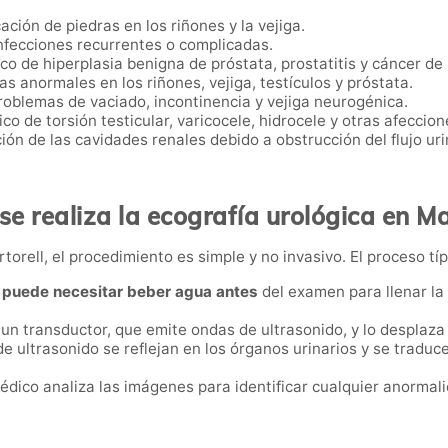
icación de piedras en los riñones y la vejiga.
infecciones recurrentes o complicadas.
ico de hiperplasia benigna de próstata, prostatitis y cáncer de
s anormales en los riñones, vejiga, testículos y próstata.
roblemas de vaciado, incontinencia y vejiga neurogénica.
ico de torsión testicular, varicocele, hidrocele y otras afeccio
ción de las cavidades renales debido a obstrucción del flujo uri
e realiza la ecografía urológica en Ma
torell, el procedimiento es simple y no invasivo. El proceso típ
e
puede necesitar beber agua antes
del examen para llenar la v
a un transductor, que emite ondas de ultrasonido, y lo desplaza
de ultrasonido se reflejan en los órganos urinarios y se tradu
médico analiza las imágenes para identificar cualquier anormali