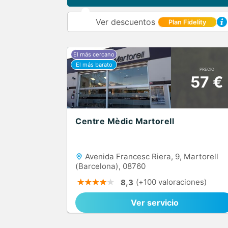
Ver descuentos
Plan Fidelity
PRECIO
57 €
Centre Mèdic Martorell
Avenida Francesc Riera, 9, Martorell
(Barcelona), 08760
(+100 valoraciones)
8,3
Ver servicio