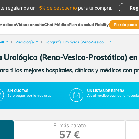
te regalamos
un
-5% de descuento
para tu compra
.
Reg
 Médicos
Videoconsulta
Chat Médico
Plan de salud Fidelity
Pierde peso
ell
Radiología
Ecografía Urológica (Reno-Vesico-Prostática)
a Urológica (Reno-Vesico-Prostática) en 
ra ti los mejores hospitales, clínicas y médicos con p
SIN CUOTAS
SIN LISTAS DE ESPERA
Solo pagas por lo que usas
Vas al médico cuando lo necesit
El más barato
57 €