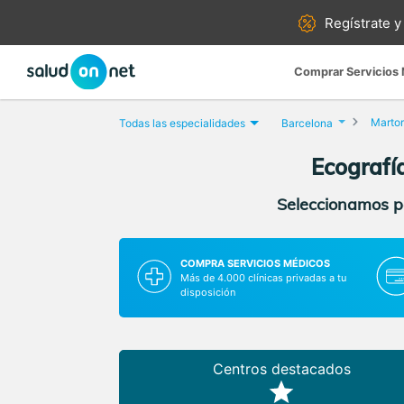
Regístrate y
Comprar Servicios
Martor
Todas las especialidades
Barcelona
Ecografí
Seleccionamos pa
COMPRA SERVICIOS MÉDICOS
Más de 4.000 clínicas privadas a tu
disposición
Centros destacados