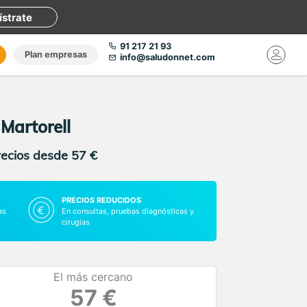
ístrate
91 217 21 93
Plan empresas
info@saludonnet.com
Martorell
recios desde 57 €
PRECIOS REDUCIDOS
as
En consultas, pruebas diagnósticas y
cirugías
El más cercano
57 €