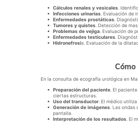
Cálculos renales y vesicales
. Identif
Infecciones urinarias
. Evaluación de 
Enfermedades prostáticas
. Diagnóst
Tumores y quistes
. Detección de masa
Problemas de vejiga
. Evaluación de p
Enfermedades testiculares
. Diagnóst
Hidronefrosi
s. Evaluación de la dilata
Cómo s
En la consulta de ecografía urológica en Mar
Preparación del paciente
. El pacient
ciertas estructuras.
Uso del transductor
. El médico utiliz
Generación de imágenes
. Las ondas 
pantalla.
Interpretación de los resultados
. El 