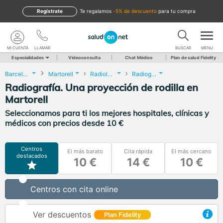
Regístrate
te regalamos
-5% de descuento
para tu compra
MI CUENTA
LLAMAR
BUSCAR
MENU
Especialidades
Videoconsulta
Chat Médico
Plan de salud Fidelity
Barcelona
Martorell
Radiología
Radiografía. Una proyección de rodilla
Radiografía. Una proyección de rodilla en
Martorell
Seleccionamos para ti los mejores hospitales, clínicas y
médicos con precios desde 10 €
Centros
El más barato
Cita rápida
El más cercano
destacados
10 €
14 €
10 €
Centros con cita online
Ver descuentos
Plan Fidelity