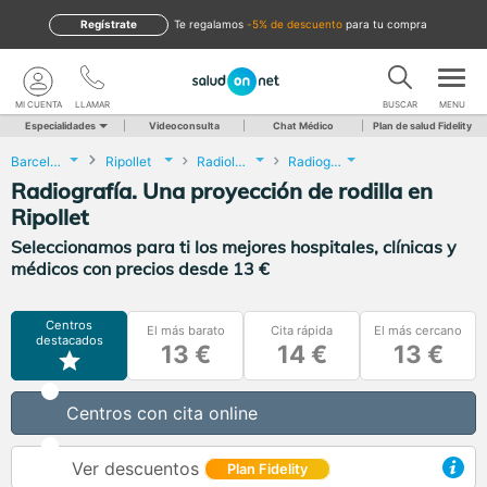
Regístrate
te regalamos
-5% de descuento
para tu compra
MI CUENTA
LLAMAR
BUSCAR
MENU
Especialidades
Videoconsulta
Chat Médico
Plan de salud Fidelity
Barcelona
Ripollet
Radiología
Radiografía. Una proyección de rodilla
Radiografía. Una proyección de rodilla en
Ripollet
Seleccionamos para ti los mejores hospitales, clínicas y
médicos con precios desde 13 €
Centros
El más barato
Cita rápida
El más cercano
destacados
13 €
14 €
13 €
Centros con cita online
Ver descuentos
Plan Fidelity