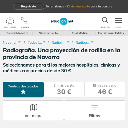
Regístrate
te regalamos
-5% de descuento
para tu compra
MI CUENTA
LLAMAR
BUSCAR
MENU
Especialidades
Videoconsulta
Chat Médico
Plan de salud Fidelity
Navarra
Todas las localidades
Radiología
Radiografía. Una proyección de rodilla
Radiografía. Una proyección de rodilla en la
provincia de Navarra
Seleccionamos para ti los mejores hospitales, clínicas y
médicos con precios desde 30 €
El más barato
El más cercano
Centros destacados
30 €
46 €
Ver mapa
Filtros