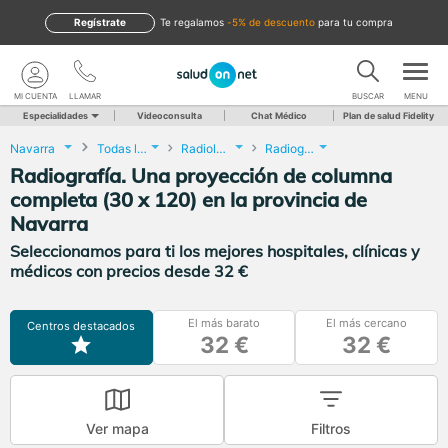
Regístrate
te regalamos
-5% de descuento
para tu compra
MI CUENTA
LLAMAR
BUSCAR
MENU
Especialidades
Videoconsulta
Chat Médico
Plan de salud Fidelity
Navarra
Todas las localidades
Radiología
Radiografía. Una proyección de columna completa (30 x 120)
Radiografía. Una proyección de columna
completa (30 x 120) en la provincia de
Navarra
Seleccionamos para ti los mejores hospitales, clínicas y
médicos con precios desde 32 €
El más barato
El más cercano
Centros destacados
32 €
32 €
Ver mapa
Filtros