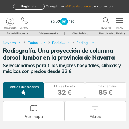
Regístrate
te regalamos
-5% de descuento
para tu compra
MI CUENTA
LLAMAR
BUSCAR
MENU
Especialidades
Videoconsulta
Chat Médico
Plan de salud Fidelity
Navarra
Todas las localidades
Radiología
Radiografía. Una proyección de columna dorsal-lumbar
Radiografía. Una proyección de columna
dorsal-lumbar en la provincia de Navarra
Seleccionamos para ti los mejores hospitales, clínicas y
médicos con precios desde 32 €
El más barato
El más cercano
Centros destacados
32 €
85 €
Ver mapa
Filtros