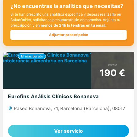
¿No encuentras la analítica que necesitas?
Si te han prescrito una analítica específica y deseas realizarla en
SaludOnNet, solicítanos presupuesto sin compromiso. Adjunta tu
prescripción y en
menos de 24h lo tendrás en tu email.
Adjuntar prescripción
PRECIO
190 €
Eurofins Análisis Clínicos Bonanova
Paseo Bonanova, 71, Barcelona (Barcelona), 08017
Ver servicio