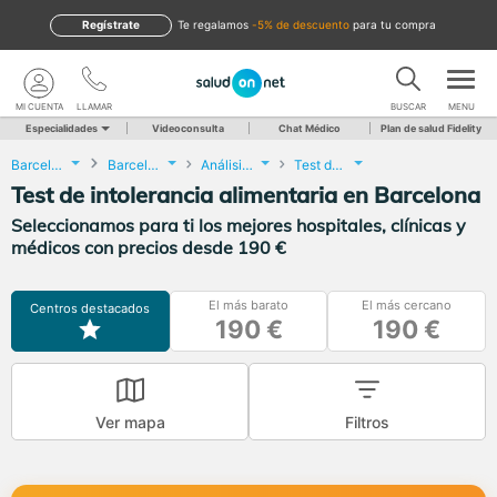
Regístrate
te regalamos
-5% de descuento
para tu compra
MI CUENTA
LLAMAR
BUSCAR
MENU
Especialidades
Videoconsulta
Chat Médico
Plan de salud Fidelity
Barcelona
Barcelona
Análisis Clínicos
Test de intolerancia alimentaria
Test de intolerancia alimentaria en Barcelona
Seleccionamos para ti los mejores hospitales, clínicas y
médicos con precios desde 190 €
El más barato
El más cercano
Centros destacados
190 €
190 €
Ver mapa
Filtros