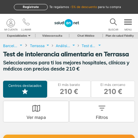
Regístrate
te regalamos
-5% de descuento
para tu compra
MI CUENTA
LLAMAR
BUSCAR
MENU
Especialidades
Videoconsulta
Chat Médico
Plan de salud Fidelity
Barcelona
Terrassa
Análisis Clínicos
Test de intolerancia alimentaria
Test de intolerancia alimentaria en Terrassa
Seleccionamos para ti los mejores hospitales, clínicas y
médicos con precios desde 210 €
El más barato
El más cercano
Centros destacados
210 €
210 €
Ver mapa
Filtros