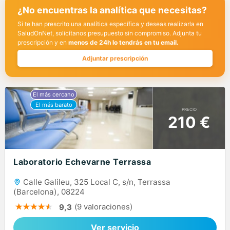
¿No encuentras la analítica que necesitas?
Si te han prescrito una analítica específica y deseas realizarla en
SaludOnNet, solicítanos presupuesto sin compromiso. Adjunta tu
prescripción y en
menos de 24h lo tendrás en tu email.
Adjuntar prescripción
PRECIO
210 €
Laboratorio Echevarne Terrassa
Calle Galileu, 325 Local C, s/n, Terrassa
(Barcelona), 08224
(9 valoraciones)
9,3
Ver servicio