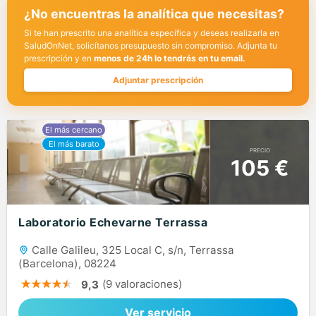
¿No encuentras la analítica que necesitas?
Si te han prescrito una analítica específica y deseas realizarla en
SaludOnNet, solicítanos presupuesto sin compromiso. Adjunta tu
prescripción y en
menos de 24h lo tendrás en tu email.
Adjuntar prescripción
PRECIO
105 €
Laboratorio Echevarne Terrassa
Calle Galileu, 325 Local C, s/n, Terrassa
(Barcelona), 08224
(9 valoraciones)
9,3
Ver servicio