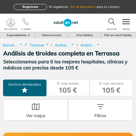
Regístrate
te regalamos
-5% de descuento
para tu compra
MI CUENTA
LLAMAR
BUSCAR
MENU
Especialidades
Videoconsulta
Chat Médico
Plan de salud Fidelity
Barcelona
Terrassa
Análisis Clínicos
Análisis de tiroides completa
Análisis de tiroides completa en Terrassa
Seleccionamos para ti los mejores hospitales, clínicas y
médicos con precios desde 105 €
El más barato
El más cercano
Centros destacados
105 €
105 €
Ver mapa
Filtros