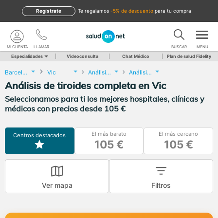
Regístrate
te regalamos
-5% de descuento
para tu compra
MI CUENTA
LLAMAR
BUSCAR
MENU
Especialidades
Videoconsulta
Chat Médico
Plan de salud Fidelity
Barcelona
Vic
Análisis Clínicos
Análisis de tiroides completa
Análisis de tiroides completa en Vic
Seleccionamos para ti los mejores hospitales, clínicas y
médicos con precios desde 105 €
El más barato
El más cercano
Centros destacados
105 €
105 €
Ver mapa
Filtros