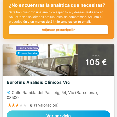
¿No encuentras la analítica que necesitas?
Si te han prescrito una analítica específica y deseas realizarla en
SaludOnNet, solicítanos presupuesto sin compromiso. Adjunta tu
prescripción y en
menos de 24h lo tendrás en tu email.
Adjuntar prescripción
PRECIO
105 €
Eurofins Análisis Clínicos Vic
Calle Rambla del Passeig, 54, Vic (Barcelona),
08500
(1 valoración)
6
Ver servicio