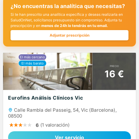
¿No encuentras la analítica que necesitas?
Si te han prescrito una analítica específica y deseas realizarla en
SaludOnNet, solicítanos presupuesto sin compromiso. Adjunta tu
prescripción y en
menos de 24h lo tendrás en tu email.
Adjuntar prescripción
PRECIO
16 €
Eurofins Análisis Clínicos Vic
Calle Rambla del Passeig, 54, Vic (Barcelona),
08500
(1 valoración)
6
Ver servicio