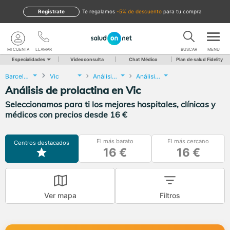
Regístrate
te regalamos
-5% de descuento
para tu compra
MI CUENTA
LLAMAR
BUSCAR
MENU
Especialidades
Videoconsulta
Chat Médico
Plan de salud Fidelity
Barcelona
Vic
Análisis Clínicos
Análisis de prolactina
Análisis de prolactina en Vic
Seleccionamos para ti los mejores hospitales, clínicas y
médicos con precios desde 16 €
El más barato
El más cercano
Centros destacados
16 €
16 €
Ver mapa
Filtros