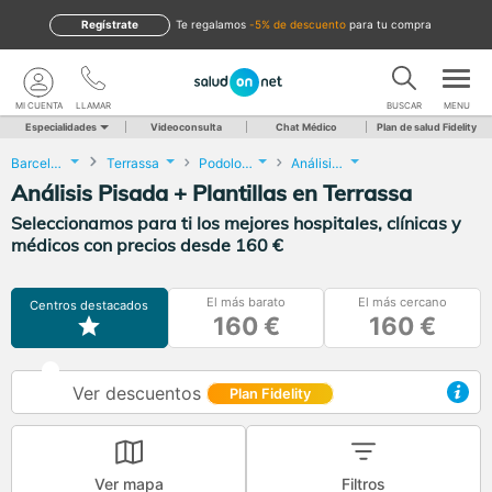
Regístrate
te regalamos
-5% de descuento
para tu compra
MI CUENTA
LLAMAR
BUSCAR
MENU
Especialidades
Videoconsulta
Chat Médico
Plan de salud Fidelity
Barcelona
Terrassa
Podología
Análisis Pisada + Plantillas
Análisis Pisada + Plantillas en Terrassa
Seleccionamos para ti los mejores hospitales, clínicas y
médicos con precios desde 160 €
El más barato
El más cercano
Centros destacados
160 €
160 €
Ver descuentos
Plan Fidelity
Ver mapa
Filtros