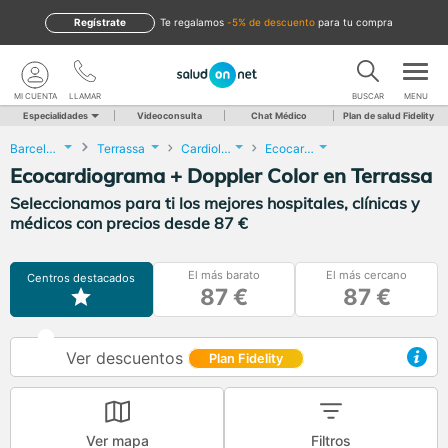
Regístrate
te regalamos
-5% de descuento
para tu compra
MI CUENTA
LLAMAR
BUSCAR
MENU
Especialidades
Videoconsulta
Chat Médico
Plan de salud Fidelity
Barcelona
Terrassa
Cardiología
Ecocardiograma + Doppler Color
Ecocardiograma + Doppler Color en Terrassa
Seleccionamos para ti los mejores hospitales, clínicas y
médicos con precios desde 87 €
El más barato
El más cercano
Centros destacados
87 €
87 €
Ver descuentos
Plan Fidelity
Ver mapa
Filtros