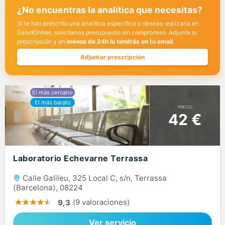
¿No encuentras la analítica que necesitas?
Si te han prescrito una analítica específica y deseas realizarla en
SaludOnNet, solicítanos presupuesto sin compromiso. Adjunta tu
prescripción y en
menos de 24h lo tendrás en tu email.
Adjuntar prescripción
PRECIO
42 €
Laboratorio Echevarne Terrassa
Calle Galileu, 325 Local C, s/n, Terrassa
(Barcelona), 08224
(9 valoraciones)
9,3
Ver servicio