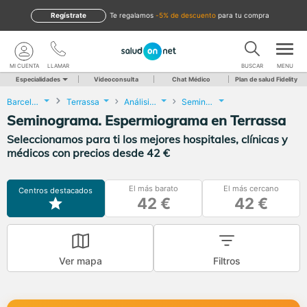
Regístrate
te regalamos
-5% de descuento
para tu compra
MI CUENTA
LLAMAR
BUSCAR
MENU
Especialidades
Videoconsulta
Chat Médico
Plan de salud Fidelity
Barcelona
Terrassa
Análisis Clínicos
Seminograma. Espermiograma
Seminograma. Espermiograma en Terrassa
Seleccionamos para ti los mejores hospitales, clínicas y
médicos con precios desde 42 €
El más barato
El más cercano
Centros destacados
42 €
42 €
Ver mapa
Filtros