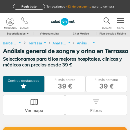
Regístrate
te regalamos
-5% de descuento
para tu compra
MI CUENTA
LLAMAR
BUSCAR
MENU
Especialidades
Videoconsulta
Chat Médico
Plan de salud Fidelity
Barcelona
Terrassa
Análisis Clínicos
Análisis general de sangre y orina
Análisis general de sangre y orina en Terrassa
Seleccionamos para ti los mejores hospitales, clínicas y
médicos con precios desde 39 €
El más barato
El más cercano
Centros destacados
39 €
39 €
Ver mapa
Filtros