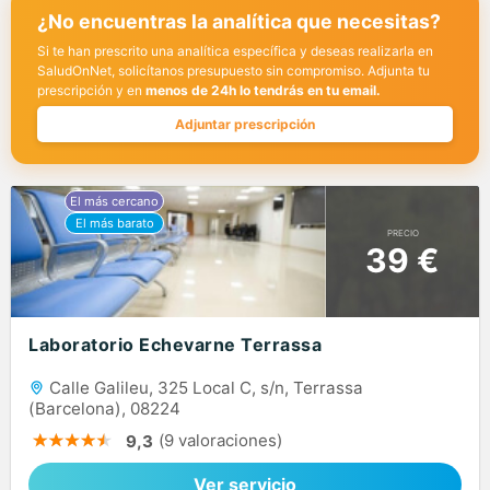
¿No encuentras la analítica que necesitas?
Si te han prescrito una analítica específica y deseas realizarla en
SaludOnNet, solicítanos presupuesto sin compromiso. Adjunta tu
prescripción y en
menos de 24h lo tendrás en tu email.
Adjuntar prescripción
PRECIO
39 €
Laboratorio Echevarne Terrassa
Calle Galileu, 325 Local C, s/n, Terrassa
(Barcelona), 08224
(9 valoraciones)
9,3
Ver servicio