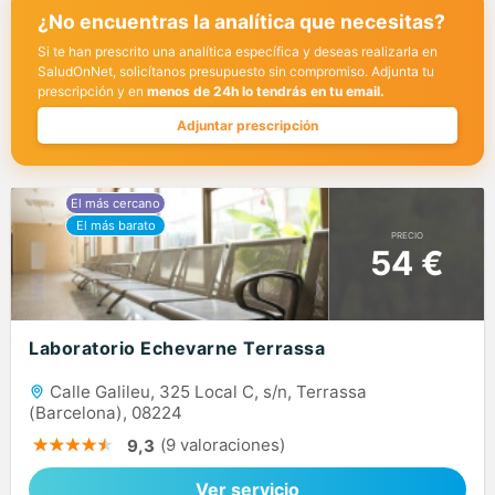
¿No encuentras la analítica que necesitas?
Si te han prescrito una analítica específica y deseas realizarla en
SaludOnNet, solicítanos presupuesto sin compromiso. Adjunta tu
prescripción y en
menos de 24h lo tendrás en tu email.
Adjuntar prescripción
PRECIO
54 €
Laboratorio Echevarne Terrassa
Calle Galileu, 325 Local C, s/n, Terrassa
(Barcelona), 08224
(9 valoraciones)
9,3
Ver servicio