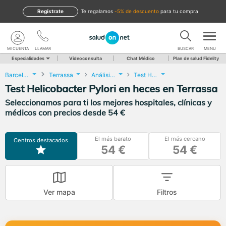
Regístrate
te regalamos
-5% de descuento
para tu compra
MI CUENTA
LLAMAR
BUSCAR
MENU
Especialidades
Videoconsulta
Chat Médico
Plan de salud Fidelity
Barcelona
Terrassa
Análisis Clínicos
Test Helicobacter Pylori en heces
Test Helicobacter Pylori en heces en Terrassa
Seleccionamos para ti los mejores hospitales, clínicas y
médicos con precios desde 54 €
El más barato
El más cercano
Centros destacados
54 €
54 €
Ver mapa
Filtros