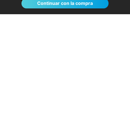
Continuar con la compra
El proceso de reserva fue sumamente
sencillo. La videollamada con la médica resultó
de gran ayuda: me explicó detalladamente las
posibles causas de mi dolencia, me recomendó
medidas para aliviar los síntomas de inmediato y
me indicó los siguientes pasos a seguir según
los resultados de la resonancia.
- Anónimo
04/08/2026
Servicios destacados