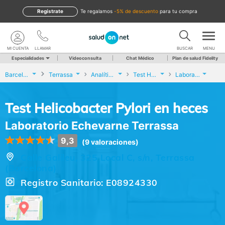
Regístrate
te regalamos
-5% de descuento
para tu compra
MI CUENTA
LLAMAR
BUSCAR
MENU
Especialidades
Videoconsulta
Chat Médico
Plan de salud Fidelity
Barcelona
Terrassa
Analíticas y Genética
Test Helicobacter Pylori en heces
Laboratorio Echevarne Terrassa
Test Helicobacter Pylori en heces
Laboratorio Echevarne Terrassa
9,3
(9 valoraciones)
Calle Galileu, 325 Local C, s/n, Terrassa
(Barcelona)
Registro Sanitario: E08924330