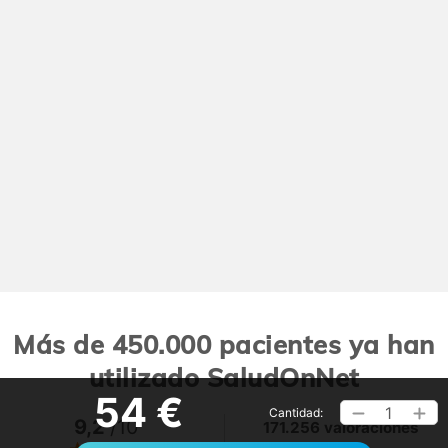
Más de 450.000 pacientes ya han
utilizado SaludOnNet
54 €
1
Cantidad:
9,2
/10
171.256 valoraciones
Ver >