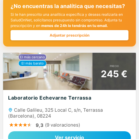
¿No encuentras la analítica que necesitas?
Si te han prescrito una analítica específica y deseas realizarla en
SaludOnNet, solicítanos presupuesto sin compromiso. Adjunta tu
prescripción y en
menos de 24h lo tendrás en tu email.
Adjuntar prescripción
PRECIO
245 €
Laboratorio Echevarne Terrassa
Calle Galileu, 325 Local C, s/n, Terrassa
(Barcelona), 08224
(9 valoraciones)
9,3
Ver servicio