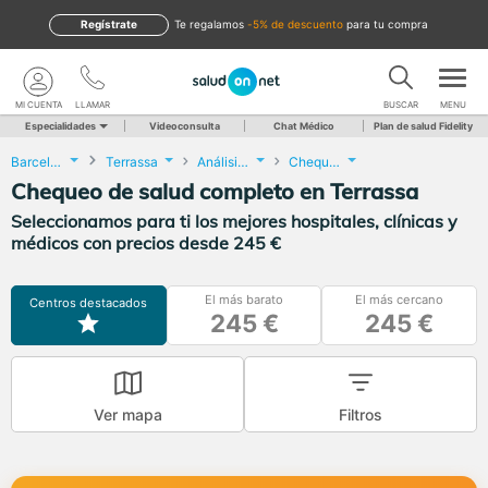
Regístrate
te regalamos
-5% de descuento
para tu compra
MI CUENTA
LLAMAR
BUSCAR
MENU
Especialidades
Videoconsulta
Chat Médico
Plan de salud Fidelity
Barcelona
Terrassa
Análisis Clínicos
Chequeo de salud completo
Chequeo de salud completo en Terrassa
Seleccionamos para ti los mejores hospitales, clínicas y
médicos con precios desde 245 €
El más barato
El más cercano
Centros destacados
245 €
245 €
Ver mapa
Filtros