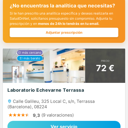
¿No encuentras la analítica que necesitas?
Si te han prescrito una analítica específica y deseas realizarla en
SaludOnNet, solicítanos presupuesto sin compromiso. Adjunta tu
prescripción y en
menos de 24h lo tendrás en tu email.
Adjuntar prescripción
PRECIO
72 €
Laboratorio Echevarne Terrassa
Calle Galileu, 325 Local C, s/n, Terrassa
(Barcelona), 08224
(9 valoraciones)
9,3
Ver servicio