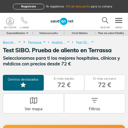
Regístrate
te regalamos
-5% de descuento
para tu compra
MI CUENTA
LLAMAR
BUSCAR
MENU
Especialidades
Videoconsulta
Chat Médico
Plan de salud Fidelity
Barcelona
Terrassa
Análisis Clínicos
Test SIBO. Prueba de aliento
Test SIBO. Prueba de aliento en Terrassa
Seleccionamos para ti los mejores hospitales, clínicas y
médicos con precios desde 72 €
El más barato
El más cercano
Centros destacados
72 €
72 €
Ver mapa
Filtros