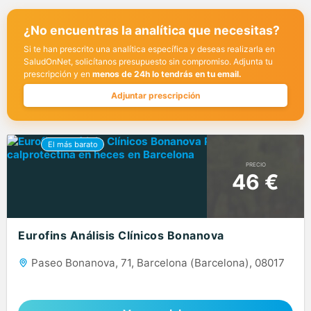
¿No encuentras la analítica que necesitas?
Si te han prescrito una analítica específica y deseas realizarla en
SaludOnNet, solicítanos presupuesto sin compromiso. Adjunta tu
prescripción y en
menos de 24h lo tendrás en tu email.
Adjuntar prescripción
PRECIO
46 €
Eurofins Análisis Clínicos Bonanova
Paseo Bonanova, 71, Barcelona (Barcelona), 08017