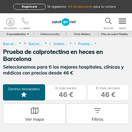
Regístrate
te regalamos
-5% de descuento
para tu compra
MI CUENTA
LLAMAR
BUSCAR
MENU
Especialidades
Videoconsulta
Chat Médico
Plan de salud Fidelity
Barcelona
Barcelona
Análisis Clínicos
Prueba de calprotectina en heces
Prueba de calprotectina en heces en
Barcelona
Seleccionamos para ti los mejores hospitales, clínicas y
médicos con precios desde 46 €
El más barato
El más cercano
Centros destacados
46 €
46 €
Ver mapa
Filtros