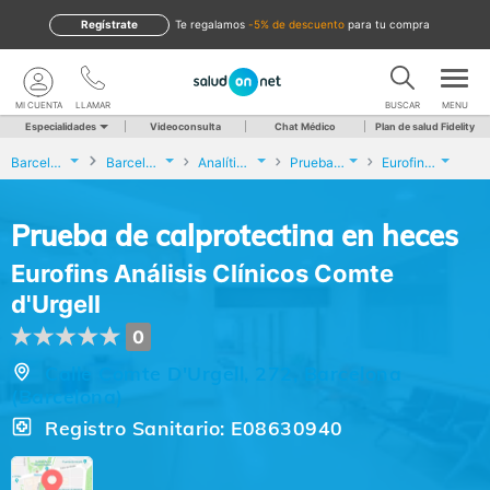
Regístrate
te regalamos
-5% de descuento
para tu compra
MI CUENTA
LLAMAR
BUSCAR
MENU
Especialidades
Videoconsulta
Chat Médico
Plan de salud Fidelity
Barcelona
Barcelona
Analíticas y Genética
Prueba de calprotectina en heces
Eurofins Análisis Clínicos Comte d'Urgell
Prueba de calprotectina en heces
Eurofins Análisis Clínicos Comte
d'Urgell
0
Calle Comte D'Urgell, 272, Barcelona
(Barcelona)
Registro Sanitario: E08630940