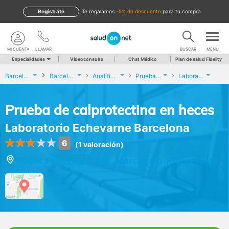
Regístrate
te regalamos
-5% de descuento
para tu compra
MI CUENTA
LLAMAR
BUSCAR
MENU
Especialidades
Videoconsulta
Chat Médico
Plan de salud Fidelity
Barcelona
Barcelona
Analíticas y Genética
Prueba de calprotectina en heces
Laboratorio Echevarne Barcelona
Prueba de calprotectina en heces
Laboratorio Echevarne Barcelona
6
(1 valoración)
Calle Provenza, 312, Barcelona (Barcelona)