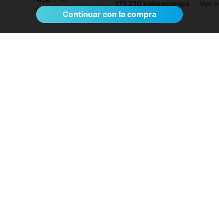
171.210 valoraciones
Ver >
Continuar con la compra
El proceso de reserva fue sumamente
sencillo. La videollamada con la médica resultó
de gran ayuda: me explicó detalladamente las
posibles causas de mi dolencia, me recomendó
medidas para aliviar los síntomas de inmediato y
me indicó los siguientes pasos a seguir según
los resultados de la resonancia.
- Anónimo
04/08/2026
Servicios destacados