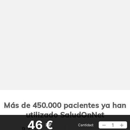
Más de 450.000 pacientes ya han
utilizado SaludOnNet
46 €
1
Cantidad:
9,2
/10