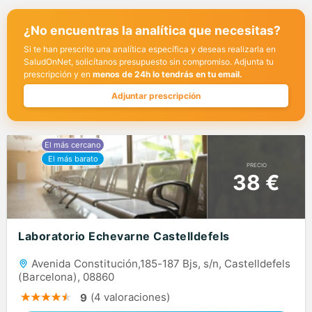
¿No encuentras la analítica que necesitas?
Si te han prescrito una analítica específica y deseas realizarla en
SaludOnNet, solicítanos presupuesto sin compromiso. Adjunta tu
prescripción y en
menos de 24h lo tendrás en tu email.
Adjuntar prescripción
PRECIO
38 €
Laboratorio Echevarne Castelldefels
Avenida Constitución,185-187 Bjs, s/n, Castelldefels
(Barcelona), 08860
(4 valoraciones)
9