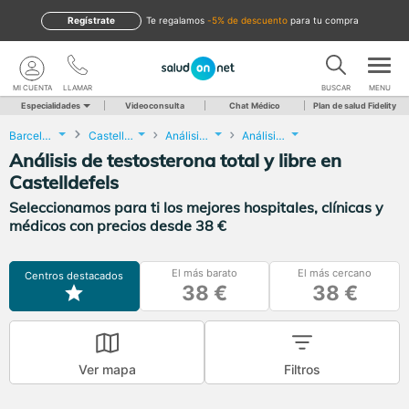
Regístrate
te regalamos
-5% de descuento
para tu compra
MI CUENTA
LLAMAR
BUSCAR
MENU
Especialidades
Videoconsulta
Chat Médico
Plan de salud Fidelity
Barcelona
Castelldefels
Análisis Clínicos
Análisis de testosterona total y libre
Análisis de testosterona total y libre en
Castelldefels
Seleccionamos para ti los mejores hospitales, clínicas y
médicos con precios desde 38 €
El más barato
El más cercano
Centros destacados
38 €
38 €
Ver mapa
Filtros