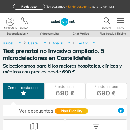
Regístrate
te regalamos
-5% de descuento
para tu compra
MI CUENTA
LLAMAR
BUSCAR
MENU
Especialidades
Videoconsulta
Chat Médico
Plan de salud Fidelity
Barcelona
Castelldefels
Análisis Clínicos
Test prenatal no invasivo ampliado. 5 microdeleciones
Test prenatal no invasivo ampliado. 5
microdeleciones en Castelldefels
Seleccionamos para ti los mejores hospitales, clínicas y
médicos con precios desde 690 €
El más barato
El más cercano
Centros destacados
690 €
690 €
Ver descuentos
Plan Fidelity