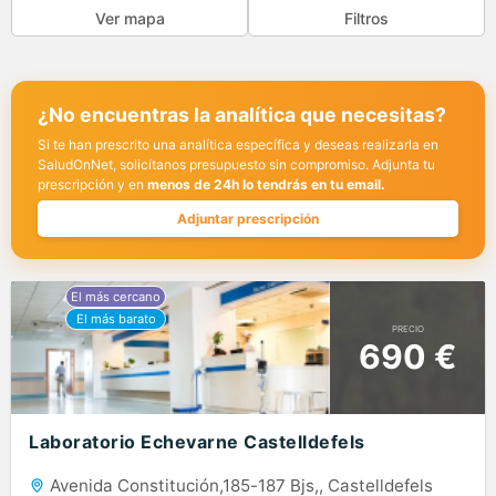
Ver mapa
Filtros
¿No encuentras la analítica que necesitas?
Si te han prescrito una analítica específica y deseas realizarla en
SaludOnNet, solicítanos presupuesto sin compromiso. Adjunta tu
prescripción y en
menos de 24h lo tendrás en tu email.
Adjuntar prescripción
PRECIO
690 €
Laboratorio Echevarne Castelldefels
Avenida Constitución,185-187 Bjs,, Castelldefels