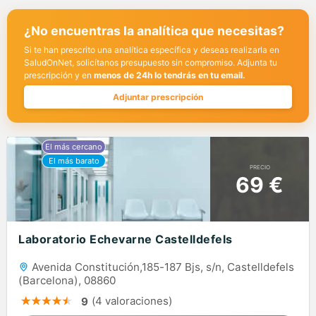
¿No encuentras la analítica que necesitas?
Si te han prescrito una analítica específica y deseas realizarla en
SaludOnNet, solicítanos presupuesto sin compromiso. Adjunta tu
prescripción y en
menos de 24h lo tendrás en tu email.
Adjuntar prescripción
PRECIO
69 €
Laboratorio Echevarne Castelldefels
Avenida Constitución,185-187 Bjs, s/n, Castelldefels
(Barcelona), 08860
(4 valoraciones)
9