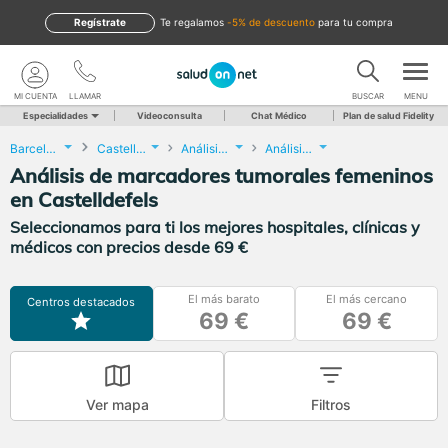
Regístrate
te regalamos
-5% de descuento
para tu compra
MI CUENTA
LLAMAR
BUSCAR
MENU
Especialidades
Videoconsulta
Chat Médico
Plan de salud Fidelity
Barcelona
Castelldefels
Análisis Clínicos
Análisis de marcadores tumorales femeninos
Análisis de marcadores tumorales femeninos
en Castelldefels
Seleccionamos para ti los mejores hospitales, clínicas y
médicos con precios desde 69 €
El más barato
El más cercano
Centros destacados
69 €
69 €
Ver mapa
Filtros