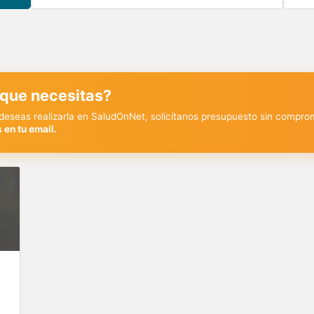
 que necesitas?
y deseas realizarla en SaludOnNet, solicítanos presupuesto sin compro
 en tu email.