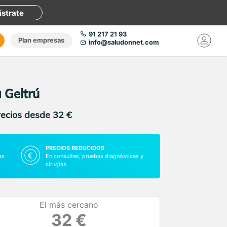
ístrate
91 217 21 93
Plan empresas
info@saludonnet.com
 Geltrú
recios desde 32 €
PRECIOS REDUCIDOS
as
En consultas, pruebas diagnósticas y
cirugías
El más cercano
32 €