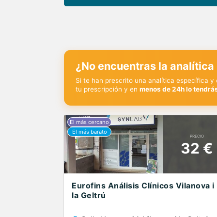
¿No encuentras la analítica
Si te han prescrito una analítica específica 
tu prescripción y en
menos de 24h lo tendrás
PRECIO
32 €
Eurofins Análisis Clínicos Vilanova i
la Geltrú