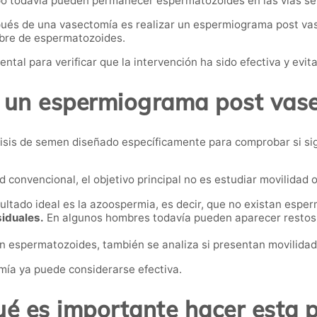
mpo todavía pueden permanecer espermatozoides en las vías se
ués de una vasectomía es realizar un espermiograma post vase
libre de espermatozoides.
ental para verificar que la intervención ha sido efectiva y ev
 un espermiograma post vas
isis de semen diseñado específicamente para comprobar si si
 convencional, el objetivo principal no es estudiar movilidad o
ultado ideal es la azoospermia, es decir, que no existan espe
iduales.
En algunos hombres todavía pueden aparecer restos
n espermatozoides, también se analiza si presentan movilidad
omía ya puede considerarse efectiva.
ué es importante hacer esta 