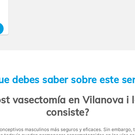
ue debes saber sobre este ser
 vasectomía en Vilanova i l
consiste?
onceptivos masculinos más seguros y eficaces. Sin embargo, tr