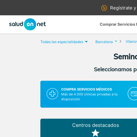
Regístrate y
Comprar Servicios
Vilanov
Todas las especialidades
Barcelona
Semino
Seleccionamos pa
COMPRA SERVICIOS MÉDICOS
Más de 4.000 clínicas privadas a tu
disposición
Centros destacados