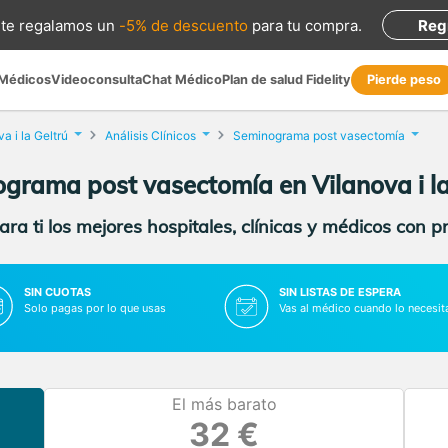
te regalamos
un
-5% de descuento
para tu compra
.
Reg
 Médicos
Videoconsulta
Chat Médico
Plan de salud Fidelity
Pierde peso
a i la Geltrú
Análisis Clínicos
Seminograma post vasectomía
grama post vasectomía en Vilanova i la
ra ti los mejores hospitales, clínicas y médicos con p
SIN CUOTAS
SIN LISTAS DE ESPERA
Solo pagas por lo que usas
Vas al médico cuando lo necesit
El más barato
32 €