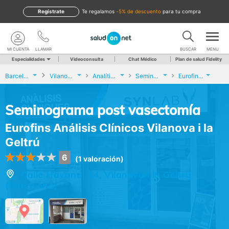
Regístrate
te regalamos
-5% de descuento
para tu compra
MI CUENTA
LLAMAR
BUSCAR
MENU
Especialidades
Videoconsulta
Chat Médico
Plan de salud Fidelity
Barcelona
Vilanova i la Geltrú
Analíticas y Genética
Seminograma post vasectomía
Eurofins Análisis Clínicos Vilanova i la Geltrú
Seminograma post vasectomía
Eurofins Análisis Clínicos Vilanova i la
Geltrú
6
(1 valoración)
Calle Havana, 14, Vilanova i la Geltrú
(Barcelona)