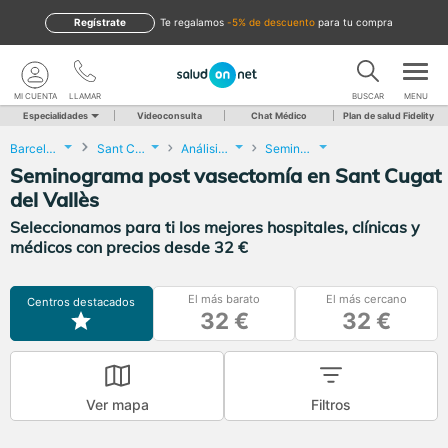
Regístrate
te regalamos
-5% de descuento
para tu compra
MI CUENTA
LLAMAR
BUSCAR
MENU
Especialidades
Videoconsulta
Chat Médico
Plan de salud Fidelity
Barcelona
Sant Cugat del Vallès
Análisis Clínicos
Seminograma post vasectomía
Seminograma post vasectomía en Sant Cugat
del Vallès
Seleccionamos para ti los mejores hospitales, clínicas y
médicos con precios desde 32 €
El más barato
El más cercano
Centros destacados
32 €
32 €
Ver mapa
Filtros