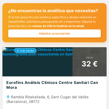
¿No encuentras la analítica que necesitas?
Si te han prescrito una analítica específica y deseas realizarla en
SaludOnNet, solicítanos presupuesto sin compromiso. Adjunta tu
prescripción y en
menos de 24h lo tendrás en tu email.
Adjuntar prescripción
PRECIO
32 €
Eurofins Análisis Clínicos Centre Sanitari Can
Mora
Rambla Ribatallada, 6, Sant Cugat del Vallès
(Barcelona), 08172