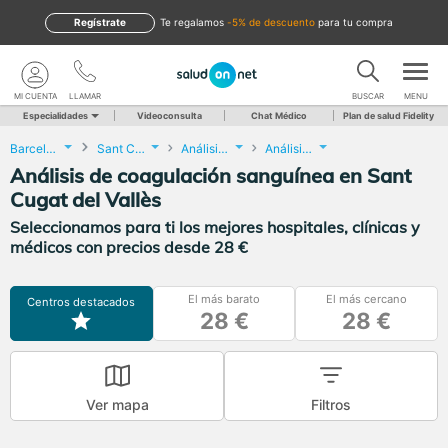
Regístrate
te regalamos
-5% de descuento
para tu compra
MI CUENTA
LLAMAR
BUSCAR
MENU
Especialidades
Videoconsulta
Chat Médico
Plan de salud Fidelity
Barcelona
Sant Cugat del Vallès
Análisis Clínicos
Análisis de coagulación sanguínea
Análisis de coagulación sanguínea en Sant
Cugat del Vallès
Seleccionamos para ti los mejores hospitales, clínicas y
médicos con precios desde 28 €
El más barato
El más cercano
Centros destacados
28 €
28 €
Ver mapa
Filtros