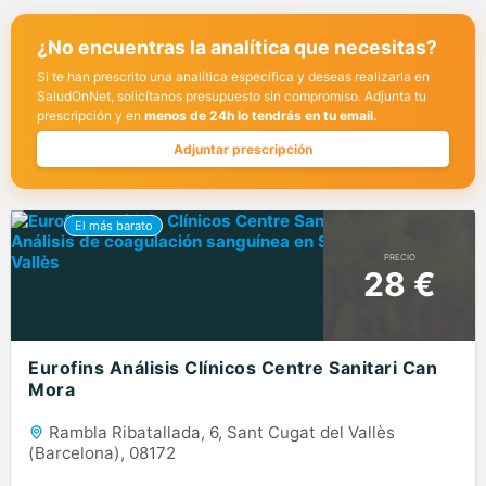
¿No encuentras la analítica que necesitas?
Si te han prescrito una analítica específica y deseas realizarla en
SaludOnNet, solicítanos presupuesto sin compromiso. Adjunta tu
prescripción y en
menos de 24h lo tendrás en tu email.
Adjuntar prescripción
PRECIO
28 €
Eurofins Análisis Clínicos Centre Sanitari Can
Mora
Rambla Ribatallada, 6, Sant Cugat del Vallès
(Barcelona), 08172