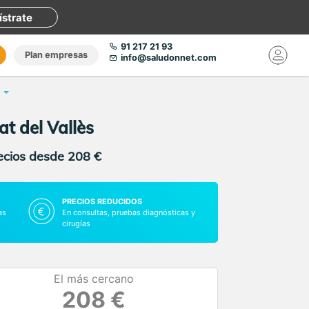
ístrate
91 217 21 93
Plan empresas
info@saludonnet.com
at del Vallès
recios desde 208 €
PRECIOS REDUCIDOS
as
En consultas, pruebas diagnósticas y
cirugías
El más cercano
208 €