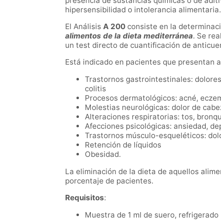
presencia de sustancias químicas o de aditi
hipersensibilidad o intolerancia alimentari
El Análisis
A 200
consiste en la determinac
alimentos de la dieta mediterránea
. Se re
un test directo de cuantificación de anticu
Está indicado en pacientes que presentan a
Trastornos gastrointestinales: dolores
colitis
Procesos dermatológicos: acné, eczema
Molestias neurológicas: dolor de cabe
Alteraciones respiratorias: tos, bronqui
Afecciones psicológicas: ansiedad, dep
Trastornos músculo-esqueléticos: dolor,
Retención de líquidos
Obesidad.
La eliminación de la dieta de aquellos alim
porcentaje de pacientes.
Requisitos
:
Muestra de 1 ml de suero, refrigerado