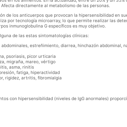
vos en los alimentos. En la actualidad, entre un 20% y un 35% 
a. Afecta directamente al metabolismo de las personas.
ión de los anticuerpos que provocan la hipersensibilidad en su
aliza por tecnología microarray, lo que permite realizar las de
erpos inmunoglobulina G específicos es muy objetivo.
lguna de las estas sintomatologías clínicas:
 abdominales, estreñimiento, diarrea, hinchazón abdominal, náu
, psoriasis, picor urticaria
za, migraña, mareo, vértigo
tis, asma, rinitis
resión, fatiga, hiperactividad
 rigidez, artritis, fibromialgia
entos con hipersensibilidad (niveles de IgG anormales) proporc