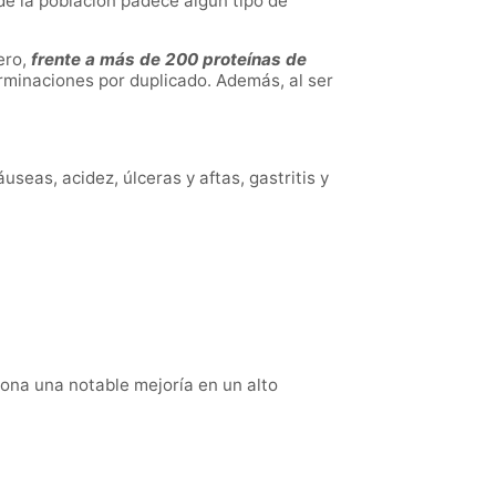
de la población padece algún tipo de
ero,
frente a más de 200 proteínas de
terminaciones por duplicado. Además, al ser
seas, acidez, úlceras y aftas, gastritis y
iona una notable mejoría en un alto