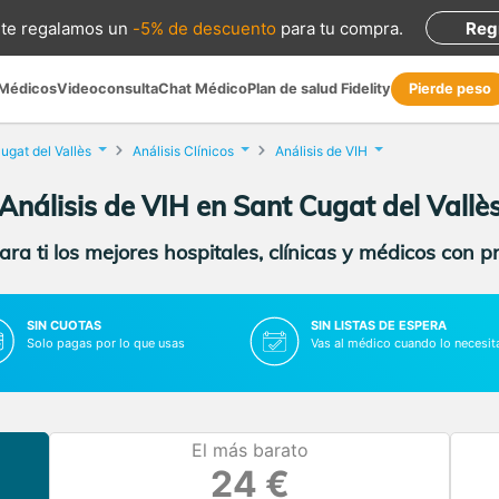
te regalamos
un
-5% de descuento
para tu compra
.
Reg
 Médicos
Videoconsulta
Chat Médico
Plan de salud Fidelity
Pierde peso
ugat del Vallès
Análisis Clínicos
Análisis de VIH
Análisis de VIH en Sant Cugat del Vallè
ra ti los mejores hospitales, clínicas y médicos con p
SIN CUOTAS
SIN LISTAS DE ESPERA
Solo pagas por lo que usas
Vas al médico cuando lo necesit
El más barato
24 €