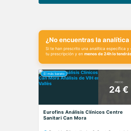
¿No encuentras la analítica
Si te han prescrito una analítica específica 
tu prescripción y en
menos de 24h lo tendrás
PRECIO
24 €
Eurofins Análisis Clínicos Centre
Sanitari Can Mora