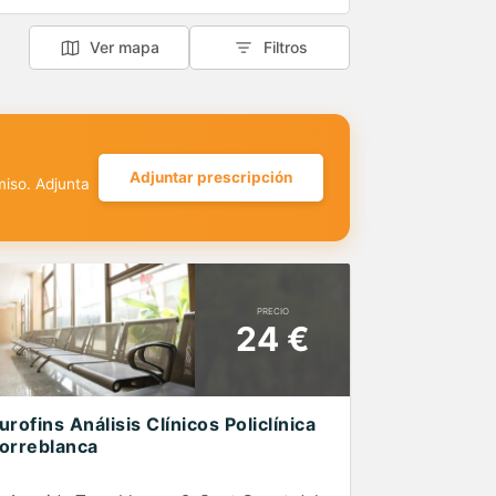
Ver mapa
Filtros
Adjuntar prescripción
miso. Adjunta
PRECIO
24 €
urofins Análisis Clínicos Policlínica
orreblanca