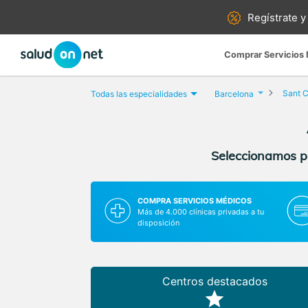
Regístrate y
Comprar Servicios
Sant C
Todas las especialidades
Barcelona
Seleccionamos pa
COMPRA SERVICIOS MÉDICOS
Más de 4.000 clínicas privadas a tu
disposición
Centros destacados