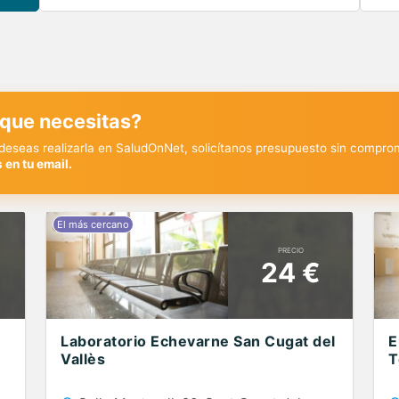
 que necesitas?
y deseas realizarla en SaludOnNet, solicítanos presupuesto sin compro
 en tu email.
PRECIO
24 €
Laboratorio Echevarne San Cugat del
E
Vallès
T