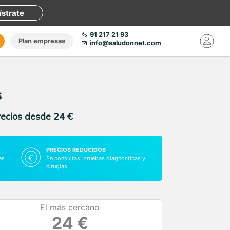
ístrate
91 217 21 93
Plan empresas
info@saludonnet.com
s
recios desde 24 €
PRECIOS REDUCIDOS
as
En consultas, pruebas diagnósticas y
cirugías
El más cercano
24 €