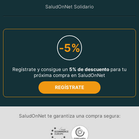
SaludOnNet Solidario
-5%
Regístrate y consigue un
5% de descuento
para tu
próxima compra en SaludOnNet
REGÍSTRATE
SaludOnNet te garantiza una compra segura: