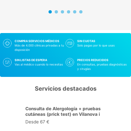
COMPRA SERVICIOS MÉDICOS
SIN CUOTAS
Más de 4.000 clínicas privadas a tu
Solo pagas por lo que usas
disposición
SIN LISTAS DE ESPERA
PRECIOS REDUCIDOS
Vas al médico cuando lo necesitas
En consultas, pruebas diagnósticas
y cirugías
Servicios destacados
Consulta de Cardiología en
Vilanova i la Geltrú
Desde 40 €