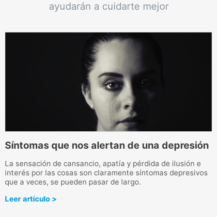
ayudarán a cuidarte mejor
Síntomas que nos alertan de una depresión
A
La sensación de cansancio, apatía y pérdida de ilusión e
N
interés por las cosas son claramente síntomas depresivos
e
d
que a veces, se pueden pasar de largo.
u
Leer artículo >
L