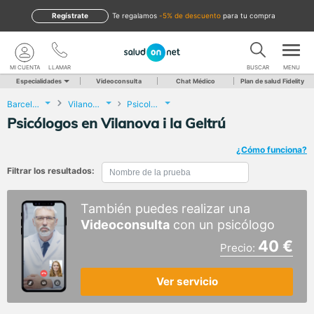
Regístrate
te regalamos
-5% de descuento
para tu compra
MI CUENTA
LLAMAR
BUSCAR
MENU
Especialidades
Videoconsulta
Chat Médico
Plan de salud Fidelity
Barcelona
Vilanova i la Geltrú
Psicología
Psicólogos en Vilanova i la Geltrú
¿Cómo funciona?
Filtrar los resultados:
También puedes realizar una
Videoconsulta
con un psicólogo
40 €
Precio:
Ver servicio