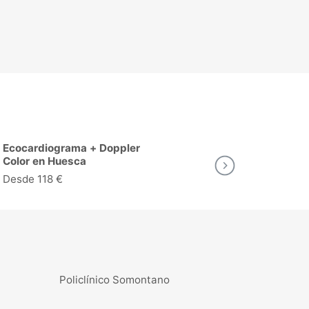
Consulta de Dermatología en
Crioter
Huesca
pequeña
lesione
Desde 53 €
Desde 8
Policlínico Somontano