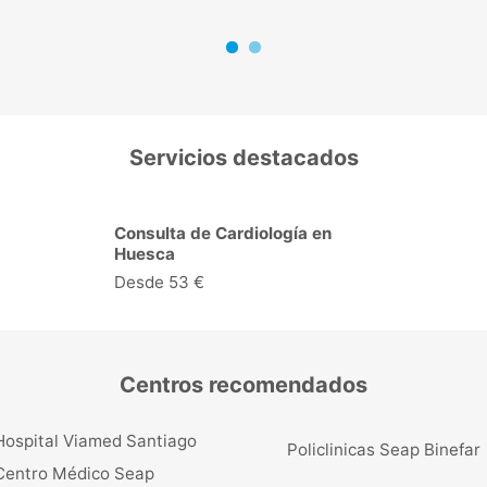
Servicios destacados
Ecocardiograma + Doppler
Color en Huesca
Desde 118 €
Centros recomendados
Hospital Viamed Santiago
Policlinicas Seap Binefar
Centro Médico Seap