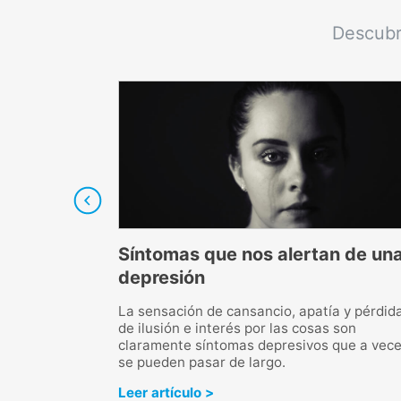
Descubr
lo en
Síntomas que nos alertan de un
9
depresión
r querido en
La sensación de cansancio, apatía y pérdid
mplicado, Muchas
de ilusión e interés por las cosas son
despedir y
claramente síntomas depresivos que a vece
arlo.
se pueden pasar de largo.
Leer artículo >