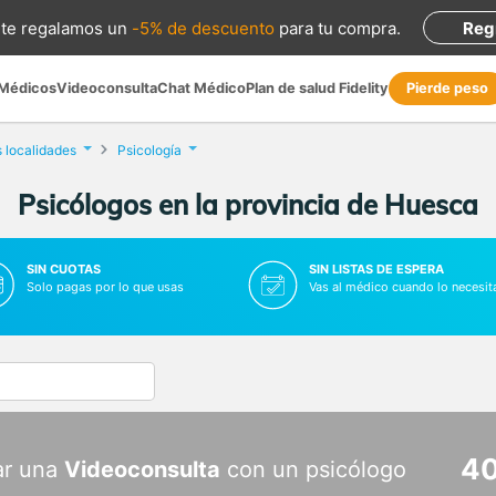
te regalamos
un
-5% de descuento
para tu compra
.
Reg
 Médicos
Videoconsulta
Chat Médico
Plan de salud Fidelity
Pierde peso
s localidades
Psicología
Psicólogos en la provincia de Huesca
SIN CUOTAS
SIN LISTAS DE ESPERA
Solo pagas por lo que usas
Vas al médico cuando lo necesit
40
ar una
Videoconsulta
con un psicólogo