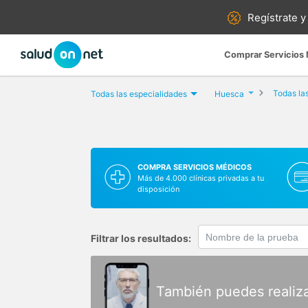
Regístrate y
Comprar Servicios
Todas la
Todas las especialidades
Huesca
COMPRA SERVICIOS MÉDICOS
Más de 4.000 clínicas privadas a tu
disposición
Filtrar los resultados:
También puedes realiz