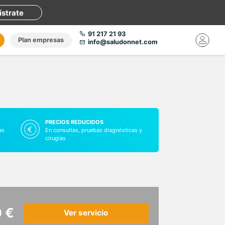
ístrate
91 217 21 93
Plan empresas
info@saludonnet.com
PRECIOS REDUCIDOS
as
En consultas, pruebas diagnósticas y
cirugías
 €
Ver servicio