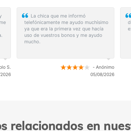
Rapidez y eficacia en la compra de
lamada
los servicios médicos. Lo recomiendo.
 ayuda:
a, me
r los
dicó los
n los
- Anónimo
- Anónimo
4/08/2026
04/08/2026
os relacionados en nues