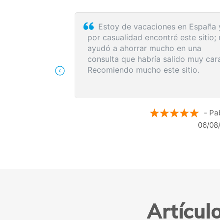
lo utilizo, Cómodo
El proceso de reserva fue
ención al cliente es
sumamente sencillo. La videol
con la médica resultó de gran
me explicó detalladamente las
posibles causas de mi dolenci
recomendó medidas para alivia
síntomas de inmediato y me in
siguientes pasos a seguir segú
- Maria N.
resultados de la resonancia.
05/08/2026
0
Artícul