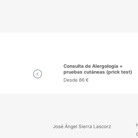
lergología +
Consulta de Cardiología en
eas (prick test)
Huesca
Desde 53 €
José Ángel Sierra Lascorz