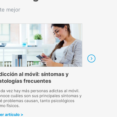
te mejor
dicción al móvil: síntomas y
Falsos mitos 
atologías frecuentes
Ir al psicólogo si
muchas veces. La
da vez hay más personas adictas al móvil.
Pablo no cuenta lo
noce cuáles son sus principales síntomas y
profesión.
é problemas causan, tanto psicológicos
mo físicos.
Leer artículo >
er artículo >