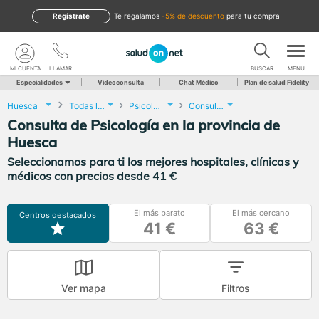
Regístrate
te regalamos
-5% de descuento
para tu compra
MI CUENTA
LLAMAR
BUSCAR
MENU
Especialidades
Videoconsulta
Chat Médico
Plan de salud Fidelity
Huesca
Todas las localidades
Psicología
Consulta de Psicología
Consulta de Psicología en la provincia de
Huesca
Seleccionamos para ti los mejores hospitales, clínicas y
médicos con precios desde 41 €
El más barato
El más cercano
Centros destacados
41 €
63 €
Ver mapa
Filtros