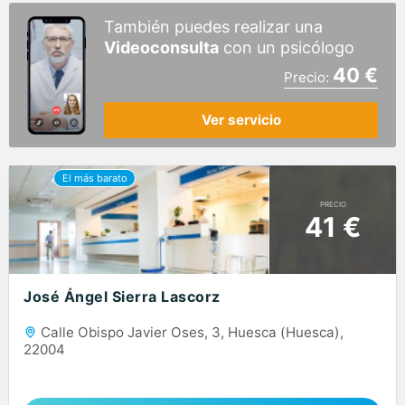
También puedes realizar una
Videoconsulta
con un psicólogo
40 €
Precio:
Ver servicio
PRECIO
41 €
José Ángel Sierra Lascorz
Calle Obispo Javier Oses, 3, Huesca (Huesca),
22004