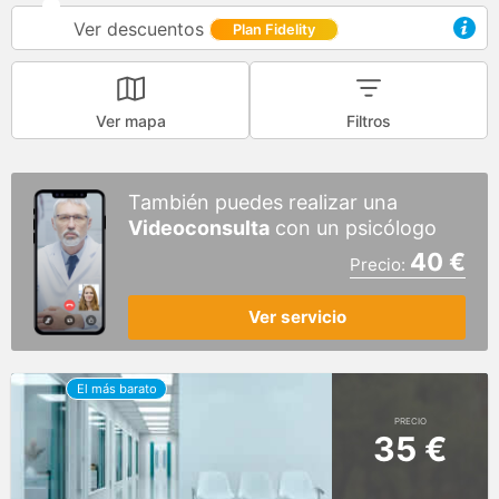
Ver descuentos
Plan Fidelity
Ver mapa
Filtros
También puedes realizar una
Videoconsulta
con un psicólogo
40 €
Precio:
Ver servicio
PRECIO
35 €