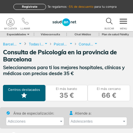
Regístrate
te regalamos
-5% de descuento
para tu compra
MI CUENTA
LLAMAR
BUSCAR
MENU
Especialidades
Videoconsulta
Chat Médico
Plan de salud Fidelity
Barcelona
Todas las localidades
Psicología
Consulta de Psicología
Consulta de Psicología en la provincia de
Barcelona
Seleccionamos para ti los mejores hospitales, clínicas y
médicos con precios desde 35 €
El más barato
El más cercano
Centros destacados
35 €
66 €
Área de especialización:
Atiende a: