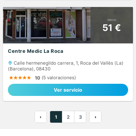
PRECIO
51 €
Centre Medic La Roca
Calle hermenegildo carrera, 1, Roca del Vallès (La)
(Barcelona), 08430
(5 valoraciones)
10
Ver servicio
1
2
3