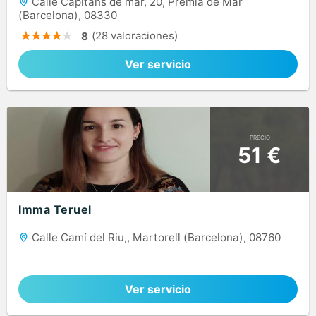
Calle Capitans de mar, 20, Premià de Mar
(Barcelona), 08330
(28 valoraciones)
8
Ver servicio
PRECIO
51 €
Imma Teruel
Calle Camí del Riu,, Martorell (Barcelona), 08760
Ver servicio