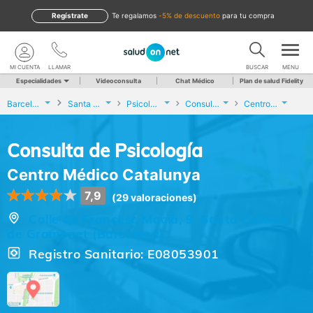
Regístrate
te regalamos
-5% de descuento
para tu compra
MI CUENTA
LLAMAR
BUSCAR
MENU
Especialidades
Videoconsulta
Chat Médico
Plan de salud Fidelity
Barcelona
Santa Coloma de Gramenet
Psicología
Consulta de Psicología
Centro Médico Catalunya
Consulta de Psicología
Centro Médico Catalunya
7,9
(29 valoraciones)
Calle de Francesc Macià, 9, Santa Coloma
de Gramenet (Barcelona)
Registro Sanitario: E08053901