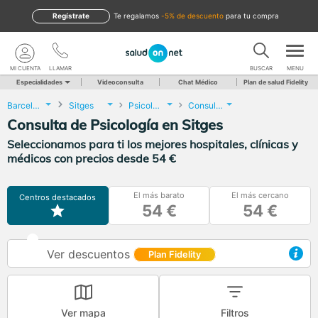
Regístrate
te regalamos
-5% de descuento
para tu compra
MI CUENTA
LLAMAR
BUSCAR
MENU
Especialidades
Videoconsulta
Chat Médico
Plan de salud Fidelity
Barcelona
Sitges
Psicología
Consulta de Psicología
Consulta de Psicología en Sitges
Seleccionamos para ti los mejores hospitales, clínicas y
médicos con precios desde 54 €
El más barato
El más cercano
Centros destacados
54 €
54 €
Ver descuentos
Plan Fidelity
Ver mapa
Filtros