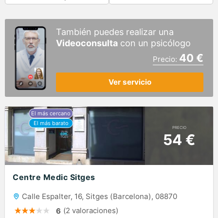
También puedes realizar una
Videoconsulta
con un psicólogo
40 €
Precio:
Ver servicio
PRECIO
54 €
Centre Medic Sitges
Calle Espalter, 16, Sitges (Barcelona), 08870
(2 valoraciones)
6