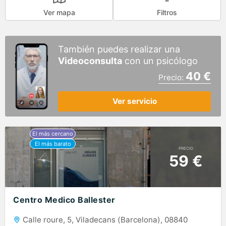
Ver mapa
Filtros
También puedes realizar una
Videoconsulta
con un psicólogo
40 €
Precio:
Ver servicio
PRECIO
59 €
Centro Medico Ballester
Calle roure, 5, Viladecans (Barcelona), 08840