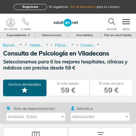
Regístrate
te regalamos
-5% de descuento
para tu compra
MI CUENTA
LLAMAR
BUSCAR
MENU
Especialidades
Videoconsulta
Chat Médico
Plan de salud Fidelity
Barcelona
Viladecans
Psicología
Consulta de Psicología
Consulta de Psicología en Viladecans
Seleccionamos para ti los mejores hospitales, clínicas y
médicos con precios desde 59 €
El más barato
El más cercano
Centros destacados
59 €
59 €
Área de especialización:
Atiende a: