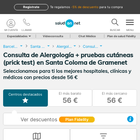
Regístrate
te regalamos
-5% de descuento
para tu compra
MI CUENTA
LLAMAR
BUSCAR
MENU
Especialidades
Videoconsulta
Chat Médico
Plan de salud Fidelity
Barcelona
Santa Coloma de Gramenet
Alergología
Consulta de Alergología + pruebas cutáneas (prick test)
Consulta de Alergología + pruebas cutáneas
(prick test) en Santa Coloma de Gramenet
Seleccionamos para ti los mejores hospitales, clínicas y
médicos con precios desde 56 €
El más barato
El más cercano
Centros destacados
56 €
56 €
Ver descuentos
Plan Fidelity