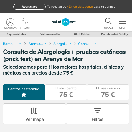
Regístrate
te regalamos
-5% de descuento
para tu compra
MI CUENTA
LLAMAR
BUSCAR
MENU
Especialidades
Videoconsulta
Chat Médico
Plan de salud Fidelity
Barcelona
Arenys de Mar
Alergología
Consulta de Alergología + pruebas cutáneas (prick test)
Consulta de Alergología + pruebas cutáneas
(prick test) en Arenys de Mar
Seleccionamos para ti los mejores hospitales, clínicas y
médicos con precios desde 75 €
El más barato
El más cercano
Centros destacados
75 €
75 €
Ver mapa
Filtros