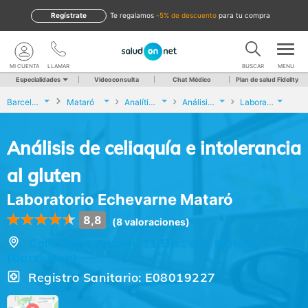
Regístrate
te regalamos
-5% de descuento
para tu compra
MI CUENTA
LLAMAR
BUSCAR
MENU
Especialidades
Videoconsulta
Chat Médico
Plan de salud Fidelity
Barcelona
Mataró
Analíticas y Genética
Análisis de celiaquía e intolerancia al gluten
Laboratorio Echevarne Mataró
Análisis de celiaquía e intolerancia
al gluten
Laboratorio Echevarne Mataró
8,8
(8 valoraciones)
Calle Sant Antoni, 11 Bjs., s/n, Mataró
(Barcelona)
Registro Sanitario: E08019227