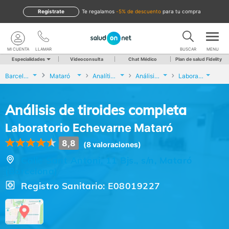
Regístrate
te regalamos
-5% de descuento
para tu compra
MI CUENTA
LLAMAR
BUSCAR
MENU
Especialidades
Videoconsulta
Chat Médico
Plan de salud Fidelity
Barcelona
Mataró
Analíticas y Genética
Análisis de tiroides completa
Laboratorio Echevarne Mataró
Análisis de tiroides completa
Laboratorio Echevarne Mataró
8,8
(8 valoraciones)
Calle Sant Antoni, 11 Bjs., s/n, Mataró
(Barcelona)
Registro Sanitario: E08019227