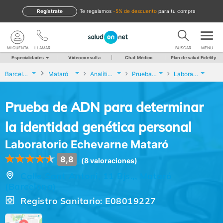
Regístrate
te regalamos
-5% de descuento
para tu compra
MI CUENTA
LLAMAR
BUSCAR
MENU
Especialidades
Videoconsulta
Chat Médico
Plan de salud Fidelity
Barcelona
Mataró
Analíticas y Genética
Prueba de ADN para determinar la identidad genética personal
Laboratorio Echevarne Mataró
Prueba de ADN para determinar
la identidad genética personal
Laboratorio Echevarne Mataró
8,8
(8 valoraciones)
Calle Sant Antoni, 11 Bjs.,, Mataró
(Barcelona)
Registro Sanitario: E08019227