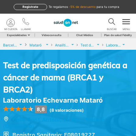
Regístrate
te regalamos
-5% de descuento
para tu compra
MI CUENTA
LLAMAR
BUSCAR
MENU
Especialidades
Videoconsulta
Chat Médico
Plan de salud Fidelity
Barcelona
Mataró
Analíticas y Genética
Test de predisposición genética a cáncer de mama (BRCA1 y BRCA2)
Laboratorio Echevarne Mataró
Test de predisposición genética a
cáncer de mama (BRCA1 y
BRCA2)
Laboratorio Echevarne Mataró
8,8
(8 valoraciones)
Calle Sant Antoni, 11 Bjs.,, Mataró
(Barcelona)
Registro Sanitario: E08019227