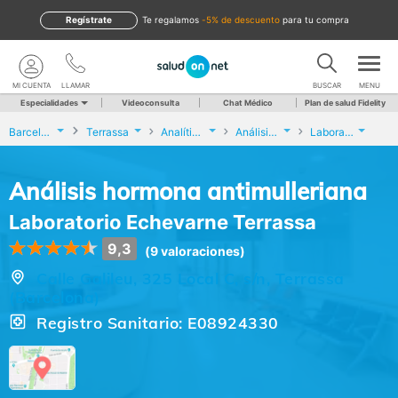
Regístrate
te regalamos
-5% de descuento
para tu compra
MI CUENTA
LLAMAR
BUSCAR
MENU
Especialidades
Videoconsulta
Chat Médico
Plan de salud Fidelity
Barcelona
Terrassa
Analíticas y Genética
Análisis hormona antimulleriana
Laboratorio Echevarne Terrassa
Análisis hormona antimulleriana
Laboratorio Echevarne Terrassa
9,3
(9 valoraciones)
Calle Galileu, 325 Local C, s/n, Terrassa
(Barcelona)
Registro Sanitario: E08924330