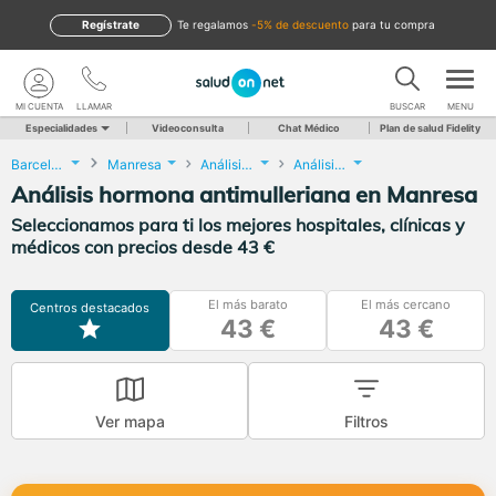
Regístrate
te regalamos
-5% de descuento
para tu compra
MI CUENTA
LLAMAR
BUSCAR
MENU
Especialidades
Videoconsulta
Chat Médico
Plan de salud Fidelity
Barcelona
Manresa
Análisis Clínicos
Análisis hormona antimulleriana
Análisis hormona antimulleriana en Manresa
Seleccionamos para ti los mejores hospitales, clínicas y
médicos con precios desde 43 €
El más barato
El más cercano
Centros destacados
43 €
43 €
Ver mapa
Filtros