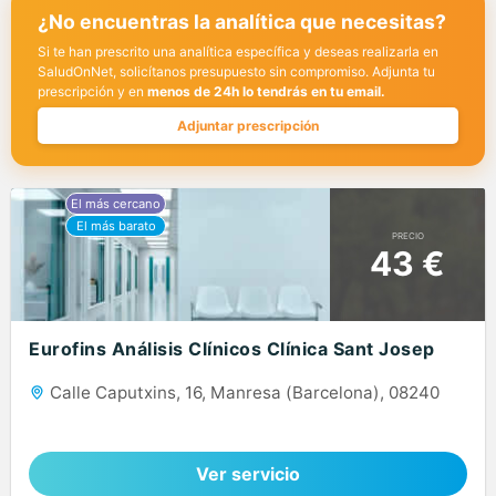
¿No encuentras la analítica que necesitas?
Si te han prescrito una analítica específica y deseas realizarla en
SaludOnNet, solicítanos presupuesto sin compromiso. Adjunta tu
prescripción y en
menos de 24h lo tendrás en tu email.
Adjuntar prescripción
PRECIO
43 €
Eurofins Análisis Clínicos Clínica Sant Josep
Calle Caputxins, 16, Manresa (Barcelona), 08240
Ver servicio